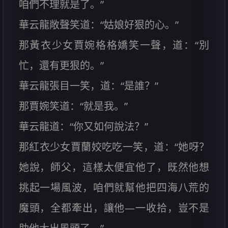
咱們不理就是了。”
華云龍敞聲笑道：“姑娘好狠的心。”
那黃衣少女賈婉格格嬌笑一聲，道：“別
忙，還有更狠的。”
華云龍張目一笑，道：“是誰？”
那賈婉笑道：“就是我。”
華云龍道：“你又如何說法？”
那紅衣少女賈蘭姣吃吃一笑，道：“她呀？
她說，師父，這樣太便宜他了，既然他想
挑起一場風波，咱們就幫他把四海八荒的
魔頭，全都牽出，讓他—一收拾，豈不是