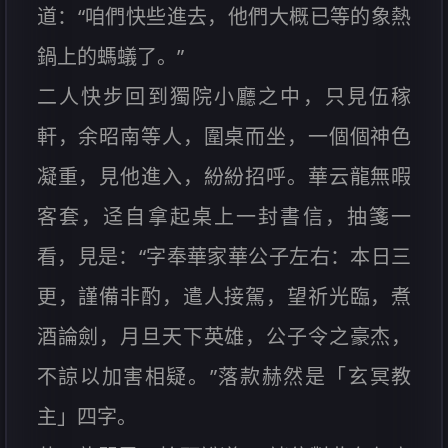
道：“咱們快些進去，他們大概已等的象熱
鍋上的螞蟻了。”
二人快步回到獨院小廳之中，只見伍稼
軒，余昭南等人，圍桌而坐，一個個神色
凝重，見他進入，紛紛招呼。華云龍無暇
客套，迳自拿起桌上一封書信，抽箋一
看，見是：“字奉華家華公子左右：本日三
更，謹備非酌，遣人接駕，望祈光臨，煮
酒論劍，月旦天下英雄，公子令之豪杰，
不諒以加害相疑。”落款赫然是「玄冥教
主」四字。