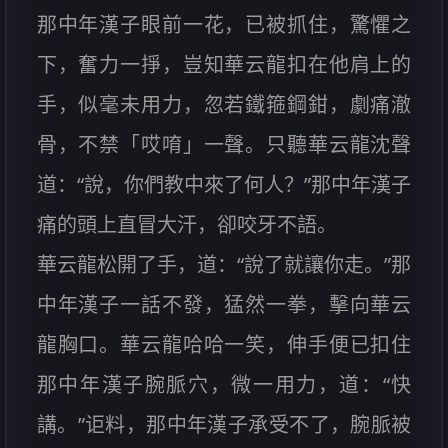
那中年漢子眼前一花，已被抓住，驚懼之
下，奮力一掙，豈知華云龍扣在他肩上的
手，似毫未用力，忽若鐵箍鋼鉗，劇痛澈
骨，不禁「哎唷」一聲。只聽華云龍沈聲
道：“說，你們教中來了何人？”那中年漢子
痛的頭上直冒大汗，卻咬牙不語。
華云龍松開了手，道：“說了就讓你走。”那
中年漢子一話不發，猛然一拳，擊向華云
龍胸口。華云龍哈哈一笑，伸手便已扣住
那中年漢子腕脈穴，微一用力，道：“快
講。”讵料，那中年漢子承受不了，腕脈被