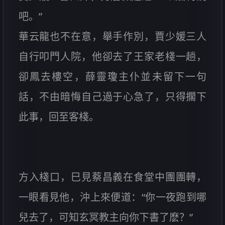
吧。”
華云龍也不在意，舉手作別，賈少媛三人
自行叩門人院，他卻去了王家老棧一趟，
卻鳳去樓空，薛靈瓊主仆並未留下一句
話，不由暗悔自己過于心急了，只得擱下
此事，回至客棧。
方入棧口，巳見蔡昌義在食堂中團團轉，
一眼看見他，沖上來便道：“你一夜跑到哪
兒去了，可知玄冥教主向你下書了麽？”