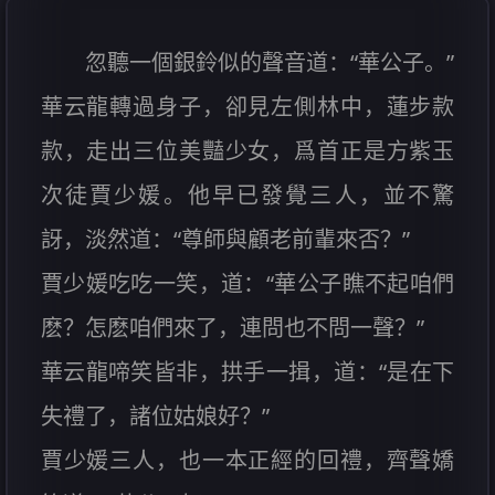
忽聽一個銀鈴似的聲音道：“華公子。”
華云龍轉過身子，卻見左側林中，蓮步款
款，走出三位美豔少女，爲首正是方紫玉
次徒賈少媛。他早已發覺三人，並不驚
訝，淡然道：“尊師與顧老前輩來否？”
賈少媛吃吃一笑，道：“華公子瞧不起咱們
麽？怎麽咱們來了，連問也不問一聲？”
華云龍啼笑皆非，拱手一揖，道：“是在下
失禮了，諸位姑娘好？”
賈少媛三人，也一本正經的回禮，齊聲嬌