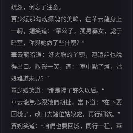
疏忽，倒忘了注意。
賈少媛那勾魂攝魄的美眸，在華云龍身上
一轉，媚笑道：“華公子，孤男寡女，處于
暗室，你與她做了些什麽？”
華云龍暗道：好大膽的丫頭，連這話也說
得出口。敞聲一笑，道：“室中點了燈，姑
娘難道未見？”
賈少媛笑道：“那是隔了許久以后。”
華云龍無心跟她們胡扯，當下道：“在下要
回棧了，改日去諸位姑娘處，再行細敘。”
賈婉笑道：“咱們也要回城，同行一程，華