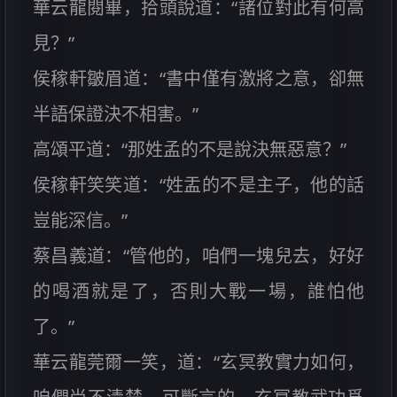
華云龍閱畢，拾頭說道：“諸位對此有何高
見？”
侯稼軒皺眉道：“書中僅有激將之意，卻無
半語保證決不相害。”
高頌平道：“那姓孟的不是說決無惡意？”
侯稼軒笑笑道：“姓盂的不是主子，他的話
豈能深信。”
蔡昌義道：“管他的，咱們一塊兒去，好好
的喝酒就是了，否則大戰一場，誰怕他
了。”
華云龍莞爾一笑，道：“玄冥教實力如何，