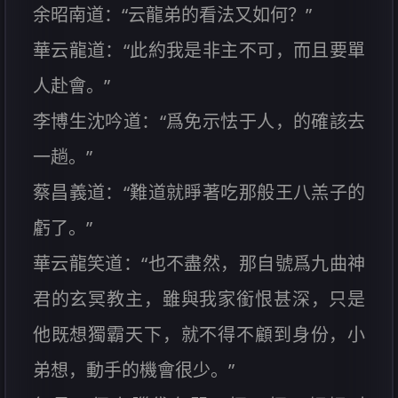
余昭南道：“云龍弟的看法又如何？”
華云龍道：“此約我是非主不可，而且要單
人赴會。”
李博生沈吟道：“爲免示怯于人，的確該去
一趟。”
蔡昌義道：“難道就睜著吃那般王八羔子的
虧了。”
華云龍笑道：“也不盡然，那自號爲九曲神
君的玄冥教主，雖與我家銜恨甚深，只是
他既想獨霸天下，就不得不顧到身份，小
弟想，動手的機會很少。”