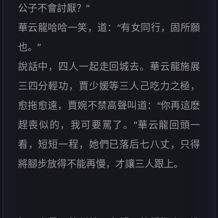
公子不會討厭？”
華云龍哈哈一笑，道：“有女同行，固所願
也。”
說話中，四人一起走回城去。華云龍施展
三四分輕功，賈少媛等三人己吃力之極，
愈拖愈遠，賈婉不禁高聲叫道：“你再這麽
趕喪似的，我可要罵了。”華云龍回頭一
看，短短一程，她們已落后七八丈，只得
將腳步放得不能再慢，才讓三人跟上。