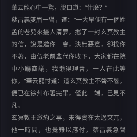
華云龍心中一驚，脫口道：“什麽？”
蔡昌義雙眉一聳，道：“一大早便有一個姓
孟的老兒來擾人清夢，攜了一封玄冥教主
的信，說是邀你一會，決無惡意，卻找你
不著，由伍老前輩代你收下，大家都在院
中小廳商議，我懶得理會，一人在此等
你。”華云龍忖道：這玄冥教主不聲不響，
便已在徐州布署完畢，僅此一端，巳見不
凡。
玄冥教主邀約之事，來得實在太過突兀，
他一時間，也覺難以應付，蔡昌義急聲