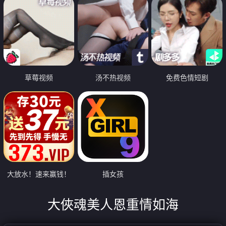
草莓视频
汤不热视频
免费色情短剧
大放水！速来赢钱！
插女孩
大俠魂美人恩重情如海