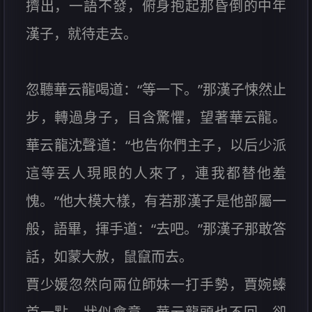
擠出，一語不發，俯身抱起那昏倒的中年
漢子，就待走去。
忽聽華云龍喝道：“等一下。”那漢子悚然止
步，轉過身子，目含驚懼，望著華云龍。
華云龍沈聲道：“也告你們主子，以后少派
這等丟人現眼的人來了，連我都替他羞
愧。”他大模大樣，有若那漢子是他部屬一
般，語畢，揮手道：“去吧。”那漢子那敢答
話，如蒙大赦，鼠竄而去。
賈少媛忽然向兩位師妹一打手勢，賈婉螓